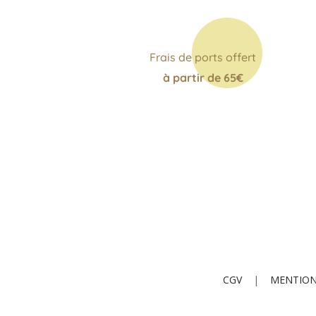
Frais de ports offert
à partir de 65€
CGV
|
MENTION