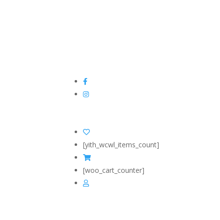
[yith_wcwl_items_count]
[woo_cart_counter]