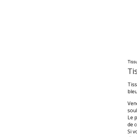
Tiss
Ti
Zoom
Tiss
bleu
Vend
souh
Le p
de c
Si v