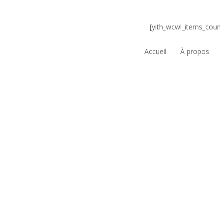
[yith_wcwl_items_coun
Accueil
À propos