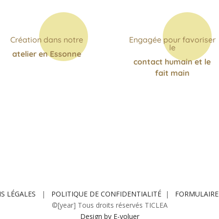
Création dans notre
Engagée pour favoriser
le
atelier en Essonne
contact humain et le
fait main
S LÉGALES
|
POLITIQUE DE CONFIDENTIALITÉ
|
FORMULAIRE
©[year] Tous droits réservés TICLEA
Design by E-voluer