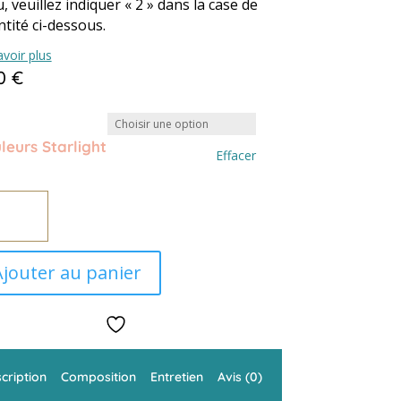
u, veuillez indiquer « 2 » dans la case de
tité ci-dessous.
avoir plus
20
€
leurs Starlight
Effacer
tité
us
Ajouter au panier
ight
cription
Composition
Entretien
Avis (0)