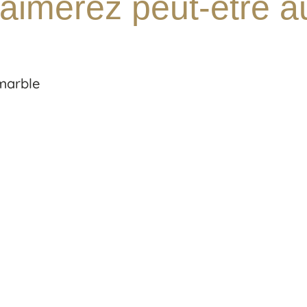
aimerez peut-être 
 marble