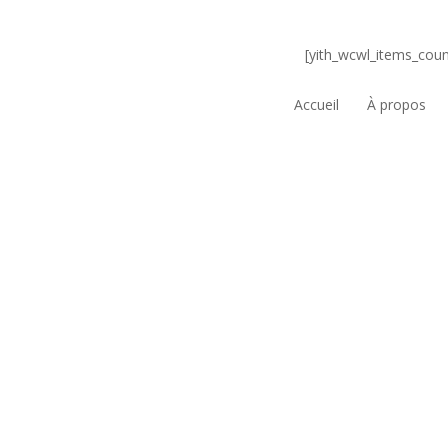
[yith_wcwl_items_coun
Accueil
À propos