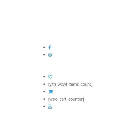
[yith_wcwl_items_count]
[woo_cart_counter]