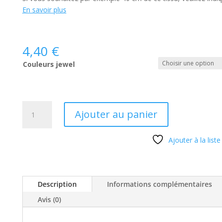
En savoir plus
4,40
€
Couleurs jewel
quantité
Ajouter au panier
de
Tissus
Ajouter à la liste
Jewel
Sarasa
Description
Informations complémentaires
Avis (0)