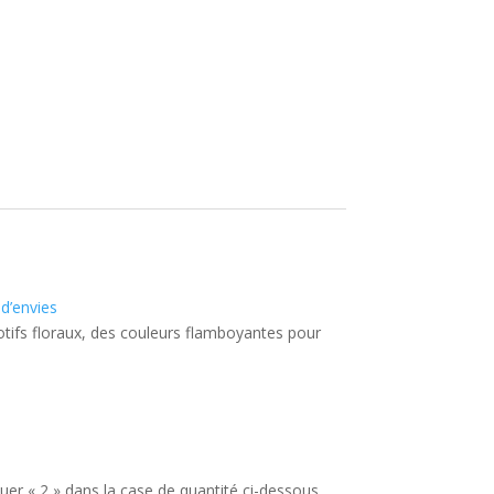
 d’envies
tifs floraux, des couleurs flamboyantes pour
uer « 2 » dans la case de quantité ci-dessous.