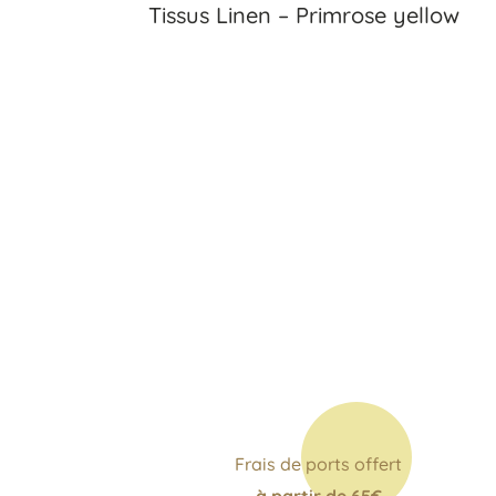
Tissus Linen – Primrose yellow
€
Frais de ports offert