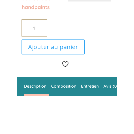
handpaints
quantité
de
Tissus
Ajouter au panier
batik
Bali
Handpaints
Description
Composition
Entretien
Avis (0)