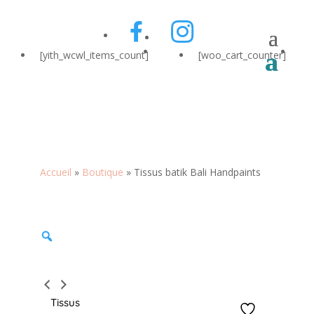
[yith_wcwl_items_count]
[woo_cart_counter]
Accueil
»
Boutique
»
Tissus batik Bali Handpaints
Zoom
Tissus