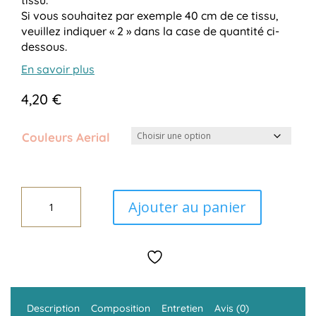
tissu.
Si vous souhaitez par exemple 40 cm de ce tissu,
veuillez indiquer « 2 » dans la case de quantité ci-
dessous.
En savoir plus
4,20
€
Couleurs Aerial
Ajouter au panier
quantité
de
Tissus
Aerial
Windham
Description
Composition
Entretien
Avis (0)