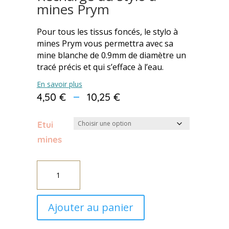
mines Prym
Pour tous les tissus foncés, le stylo à
mines Prym vous permettra avec sa
mine blanche de 0.9mm de diamètre un
tracé précis et qui s’efface à l’eau.
En savoir plus
Plage
–
4,50
€
10,25
€
de
prix :
Etui
4,50 €
à
mines
10,25 €
quantité
de
Recharge
Ajouter au panier
du
stylo