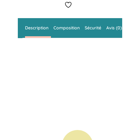
à
mines
Prym
Description
Composition
Sécurité
Avis (0)