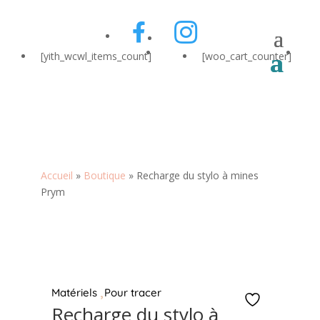
[yith_wcwl_items_count]
[woo_cart_counter]
Accueil
»
Boutique
»
Recharge du stylo à mines
Prym
Zoom
Matériels
Pour tracer
Recharge du stylo à