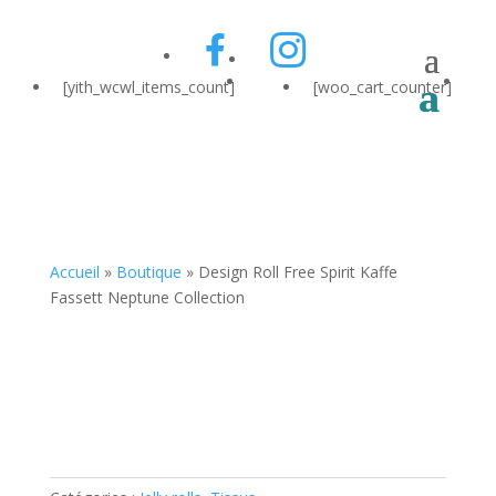
[yith_wcwl_items_count]
[woo_cart_counter]
Accueil
»
Boutique
»
Design Roll Free Spirit Kaffe
Fassett Neptune Collection
Zoom