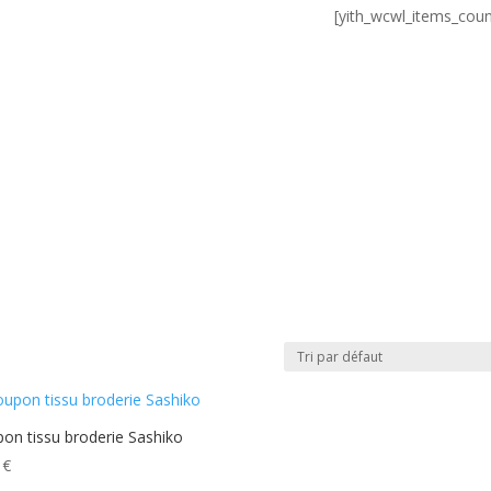
[yith_wcwl_items_coun
ACCUEIL
À PROPOS
ATELI
on tissu broderie Sashiko
0
€